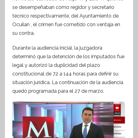
se desempeñaban como regidor y secretario
e
s
técnico respectivamente, del Ayuntamiento de
i
Ocuilan , el crimen fue cometido con ventaja en
s
su contra.
I
n
Durante la audiencia inicial, la juzgadora
f
determinó que la detención de los imputados fue
o
legal y autorizó la duplicidad del plazo
r
constitucional de 72 a 144 horas para definir su
m
situación jurídica. La continuación de la audiencia
a
quedó programada para el 27 de marzo.
t
i
v
a