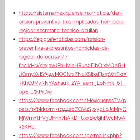
https://sistemamexiquense.mx/noticia/dan-
prision-preventiva-tres-implicados-homicidio-
regidor-secretario-tecnico-ocuilan
https://epigrafenoticias.com/prision-
preventiva-a-presuntos-homicidas-de-
regidor-de-ocuilan/?
fbclid=IwY2xjawJPhHVleHRuA2FlbQIxMQABH
UQmyXvISf54vMOCNrxZN0XSibaEj2rpWtEkrX
3KhOJMvRNYAsFau3_2YA_aem_jLpNm4_6T_
ppE-L5kPrr3w
https://www.facebook.com/MexiquenseTV/p
osts/pfbid02m71q44sbZQVuS7x59L9JcMr5Q
MjWmYtfrV9UHnh7hAKDTUxxBw8jhfWcMwA
k2KHLl
https://www.facebook.com/permalink.php?