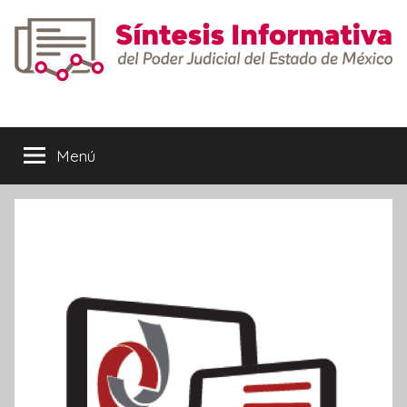
Saltar
al
contenido
Síntesis
Informativa
Menú