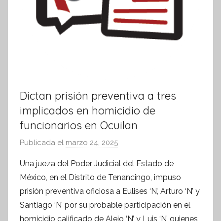
Dictan prisión preventiva a tres
implicados en homicidio de
funcionarios en Ocuilan
Publicada el
marzo 24, 2025
p
o
Una jueza del Poder Judicial del Estado de
r
México, en el Distrito de Tenancingo, impuso
S
prisión preventiva oficiosa a Eulises ‘N’, Arturo ‘N’ y
í
Santiago ‘N’ por su probable participación en el
n
homicidio calificado de Alejo ‘N’ y Luis ‘N’ quienes
t