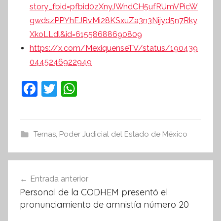
story_fbid=pfbid0zXnyJWndCH5ufRUmVPicW
gwdszPPYhEJRvMi28KSxuZa3n3Nijyd5n7Rky
XkoLLdl&id=61558688690809
https://x.com/MexiquenseTV/status/190439
0445246922949
F
T
W
a
w
h
c
itt
at
e
er
s
Temas
,
Poder Judicial del Estado de México
b
A
o
p
Navegación
Entrada anterior
o
p
de
Personal de la CODHEM presentó el
k
entradas
pronunciamiento de amnistía número 20