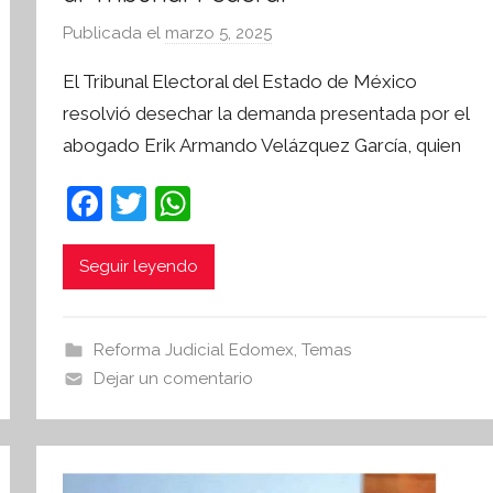
Publicada el
marzo 5, 2025
p
o
El Tribunal Electoral del Estado de México
r
resolvió desechar la demanda presentada por el
S
abogado Erik Armando Velázquez García, quien
í
n
F
T
W
t
a
w
h
e
s
c
itt
at
Seguir leyendo
i
e
er
s
s
b
A
I
Reforma Judicial Edomex
,
Temas
o
p
n
Dejar un comentario
o
p
f
o
k
r
m