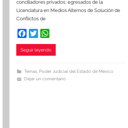
conciliadores privados, egresados de la
S
Licenciatura en Medios Alternos de Solución de
í
Conflictos de
n
t
F
T
W
e
a
w
h
s
i
c
itt
at
Seguir leyendo
s
e
er
s
I
b
A
n
Temas
,
Poder Judicial del Estado de México
o
p
f
Dejar un comentario
o
o
p
r
k
m
a
t
i