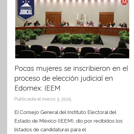
f
o
r
m
a
t
i
v
Pocas mujeres se inscribieron en el
a
proceso de elección judicial en
Edomex: IEEM
Publicada el
marzo 5, 2025
p
o
El Consejo General del Instituto Electoral del
r
Estado de México (IEEM), dio por recibidos los
S
listados de candidaturas para el
í