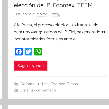
elección del PJEdomex: TEEM
Publicada el
marzo 5, 2025
p
o
A la fecha, el proceso electoral extraordinario,
r
para renovar 91 cargos del PJEM, ha generado 11
S
inconformidades formales ante el
í
n
F
T
W
t
a
w
h
e
s
c
itt
at
Seguir leyendo
i
e
er
s
s
b
A
I
Reforma Judicial Edomex
,
Temas
o
p
n
Dejar un comentario
o
p
f
o
k