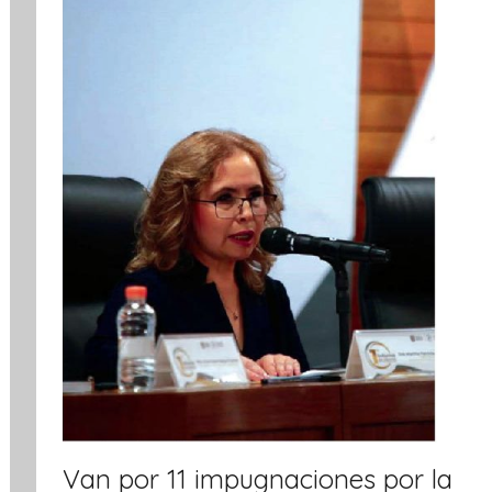
a
t
i
v
a
Van por 11 impugnaciones por la