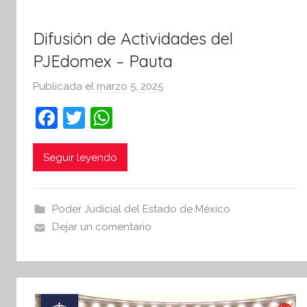
Difusión de Actividades del
PJEdomex – Pauta
Publicada el
marzo 5, 2025
p
o
F
T
W
r
a
w
h
S
c
itt
at
Seguir leyendo
í
n
e
er
s
t
b
A
Poder Judicial del Estado de México
e
o
p
Dejar un comentario
s
o
p
i
k
s
I
n