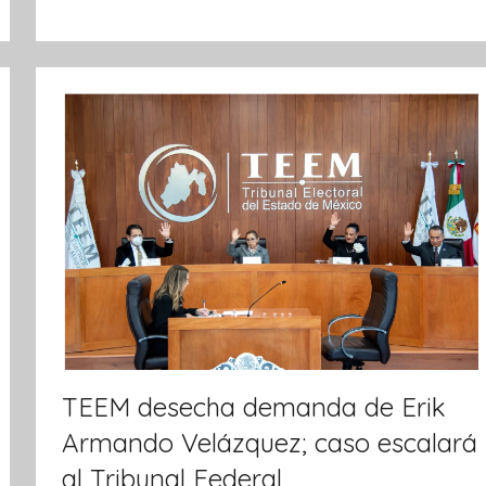
v
a
TEEM desecha demanda de Erik
Armando Velázquez; caso escalará
al Tribunal Federal