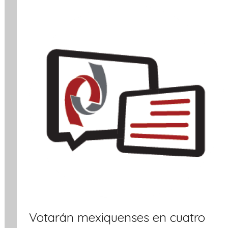
r
m
a
t
i
v
a
Votarán mexiquenses en cuatro