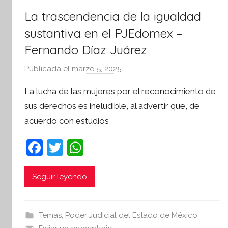
La trascendencia de la igualdad
sustantiva en el PJEdomex –
Fernando Díaz Juárez
Publicada el
marzo 5, 2025
p
o
La lucha de las mujeres por el reconocimiento de
r
sus derechos es ineludible, al advertir que, de
S
acuerdo con estudios
í
n
F
T
W
t
a
w
h
e
s
c
itt
at
Seguir leyendo
i
e
er
s
s
b
A
I
Temas
,
Poder Judicial del Estado de México
n