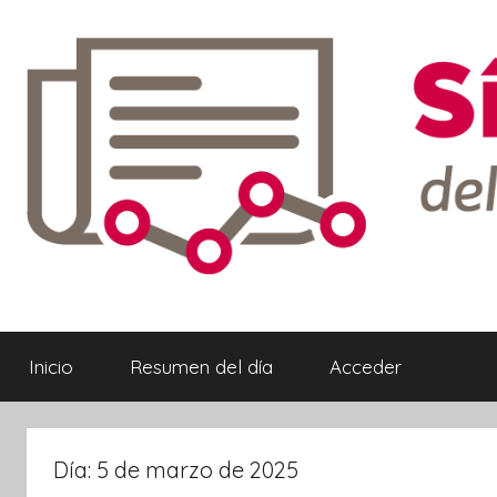
Saltar
al
contenido
Síntesis
Informativa
Inicio
Resumen del día
Acceder
ebook
Día:
5 de marzo de 2025
ter