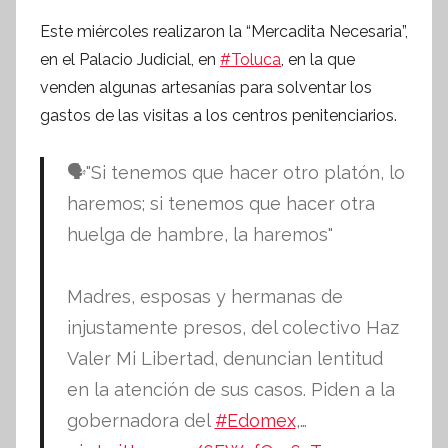
n
Este miércoles realizaron la “Mercadita Necesaria”,
f
en el Palacio Judicial, en
#Toluca
, en la que
o
venden algunas artesanías para solventar los
r
m
gastos de las visitas a los centros penitenciarios.
a
t
🗣"Si tenemos que hacer otro platón, lo
i
haremos; si tenemos que hacer otra
v
huelga de hambre, la haremos"
a
Madres, esposas y hermanas de
injustamente presos, del colectivo Haz
Valer Mi Libertad, denuncian lentitud
en la atención de sus casos. Piden a la
gobernadora del
#Edomex
,…