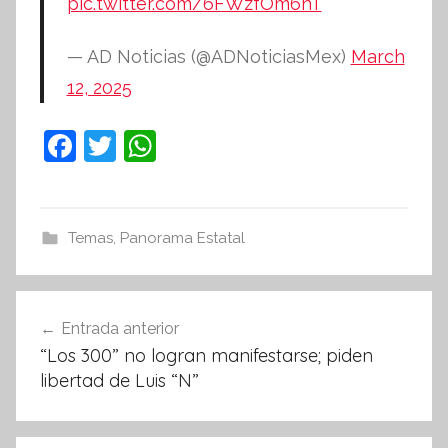
pic.twitter.com/6FWzfOm6nT
— AD Noticias (@ADNoticiasMex)
March
12, 2025
F
T
W
a
w
h
c
itt
at
e
er
s
Temas
,
Panorama Estatal
b
A
o
p
Navegación
Entrada anterior
o
p
de
“Los 300” no logran manifestarse; piden
k
entradas
libertad de Luis “N”