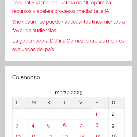
Tribunal Superior de Justicia de NL optimiza
recursos y acelera procesos mediante la IA
Sheinbaum: se pueden adecuar los lineamientos a
favor de audiencias
La gobernadora Delfina Gómez, entre las mejores
evaluadas del país
Calendario
marzo 2025
L
M
X
J
V
S
D
1
2
3
4
5
6
7
8
9
10
11
12
13
14
15
16