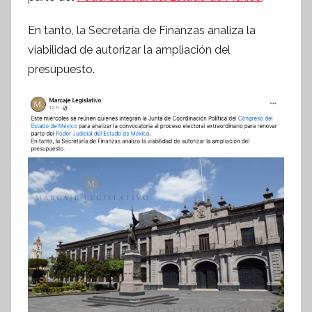
e
En tanto, la Secretaría de Finanzas analiza la
s
viabilidad de autorizar la ampliación del
i
presupuesto.
s
I
n
f
o
r
m
a
t
i
v
a