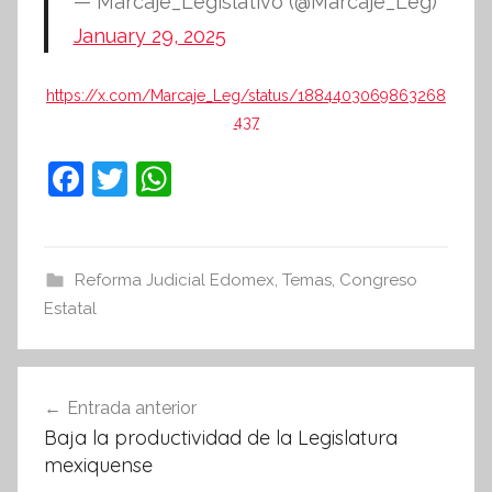
— Marcaje_Legislativo (@Marcaje_Leg)
January 29, 2025
https://x.com/Marcaje_Leg/status/1884403069863268
437
F
T
W
a
w
h
c
itt
at
e
er
s
Reforma Judicial Edomex
,
Temas
,
Congreso
Estatal
b
A
o
p
Navegación
o
p
Entrada anterior
k
de
Baja la productividad de la Legislatura
entradas
mexiquense