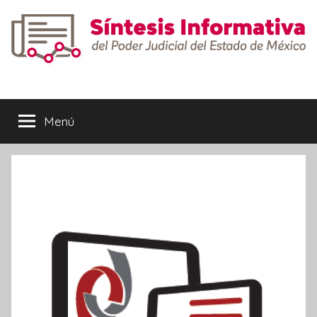
Saltar
al
contenido
Síntesis
Informativa
Menú