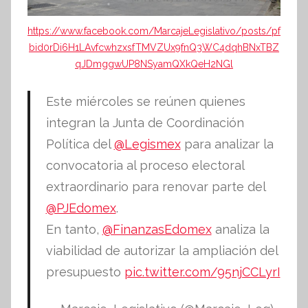
https://www.facebook.com/MarcajeLegislativo/posts/pf
bid0rDi6H1LAvfcwhzxsfTMVZUx9fnQ3WC4dqhBNxTBZ
qJDmggwUP8NSyamQXkQeH2NGl
Este miércoles se reúnen quienes
integran la Junta de Coordinación
Política del
@Legismex
para analizar la
convocatoria al proceso electoral
extraordinario para renovar parte del
@PJEdomex
.
En tanto,
@FinanzasEdomex
analiza la
viabilidad de autorizar la ampliación del
presupuesto
pic.twitter.com/95njCCLyrI