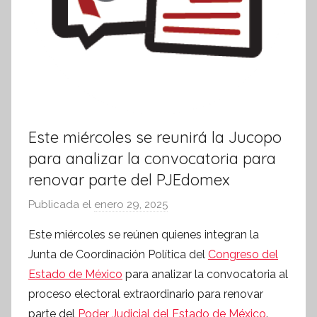
Este miércoles se reunirá la Jucopo
para analizar la convocatoria para
renovar parte del PJEdomex
Publicada el
enero 29, 2025
p
o
Este miércoles se reúnen quienes integran la
r
Junta de Coordinación Política del
Congreso del
S
Estado de México
para analizar la convocatoria al
í
proceso electoral extraordinario para renovar
n
parte del
Poder Judicial del Estado de México
.
t