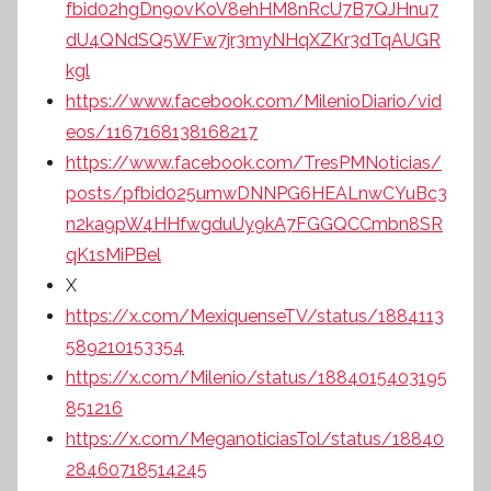
fbid02hgDn9ovKoV8ehHM8nRcU7B7QJHnu7
dU4QNdSQ5WFw7jr3myNHqXZKr3dTqAUGR
kgl
https://www.facebook.com/MilenioDiario/vid
eos/1167168138168217
https://www.facebook.com/TresPMNoticias/
posts/pfbid025umwDNNPG6HEALnwCYuBc3
n2ka9pW4HHfwgduUy9kA7FGGQCCmbn8SR
qK1sMiPBel
X
https://x.com/MexiquenseTV/status/1884113
589210153354
https://x.com/Milenio/status/1884015403195
851216
https://x.com/MeganoticiasTol/status/18840
28460718514245