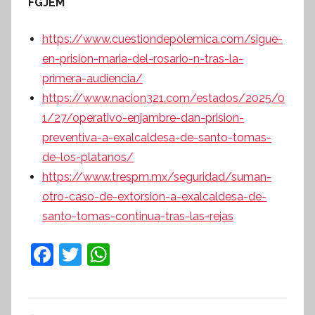
FGJEM
https://www.cuestiondepolemica.com/sigue-
en-prision-maria-del-rosario-n-tras-la-
primera-audiencia/
https://www.nacion321.com/estados/2025/0
1/27/operativo-enjambre-dan-prision-
preventiva-a-exalcaldesa-de-santo-tomas-
de-los-platanos/
https://www.trespm.mx/seguridad/suman-
otro-caso-de-extorsion-a-exalcaldesa-de-
santo-tomas-continua-tras-las-rejas
F
T
W
a
w
h
c
itt
at