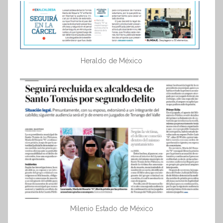
e
s
i
s
Heraldo de México
I
n
f
o
r
m
a
t
i
v
a
Milenio Estado de México