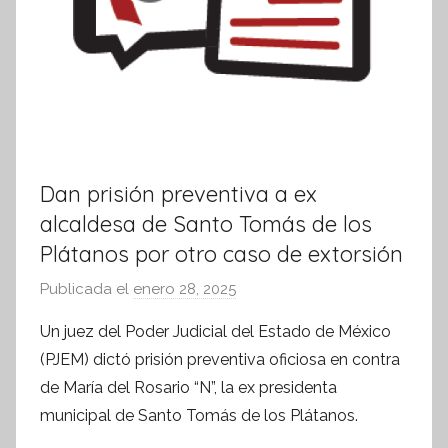
Dan prisión preventiva a ex
alcaldesa de Santo Tomás de los
Plátanos por otro caso de extorsión
Publicada el
enero 28, 2025
p
o
Un juez del Poder Judicial del Estado de México
r
(PJEM) dictó prisión preventiva oficiosa en contra
S
de María del Rosario “N”, la ex presidenta
í
municipal de Santo Tomás de los Plátanos.
n
t