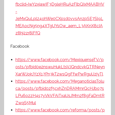
fbclid=IwY2xjawIF3D9leHRuA2FlbQIxMAABHV
-
JeMxQuLpl24ohWe0CXp1d0vvsAnzpSE7Sl9L
MEAocNg5ng4XTgUYsOw_aem_L3AKnX8cIA
z8hj2zr8lFfQ
Facebook
https://www.facebook.com/MexiquenseTV/p
osts/pfbid0e2nswuHukLtsVJQndcvkGTRNeyn
XarWJojrJYzX17Pn3kT2wsQgFfwPwRguUzjyTl
https://www.facebook.com/MeganoticiasTolu
ca/posts/pfbid02f5cxhZnDRAMmrQcHJbo7s
LPu6ozzH4s7yVkVFAiTxaUsJMm2f8gFaDmtR
ZwqS5Mul
https://www.facebook.com/reforma/posts/p