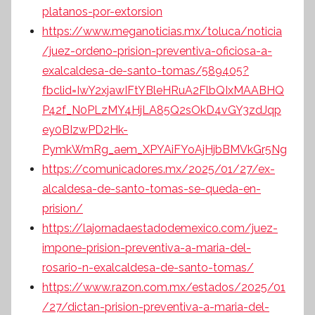
platanos-por-extorsion
https://www.meganoticias.mx/toluca/noticia
/juez-ordeno-prision-preventiva-oficiosa-a-
exalcaldesa-de-santo-tomas/589405?
fbclid=IwY2xjawIFtYBleHRuA2FlbQIxMAABHQ
P42f_N0PLzMY4HjLA85Q2sOkD4vGY3zdJqp
ey0BIzwPD2Hk-
PymkWmRg_aem_XPYAiFYoAjHjbBMVkGr5Ng
https://comunicadores.mx/2025/01/27/ex-
alcaldesa-de-santo-tomas-se-queda-en-
prision/
https://lajornadaestadodemexico.com/juez-
impone-prision-preventiva-a-maria-del-
rosario-n-exalcaldesa-de-santo-tomas/
https://www.razon.com.mx/estados/2025/01
/27/dictan-prision-preventiva-a-maria-del-