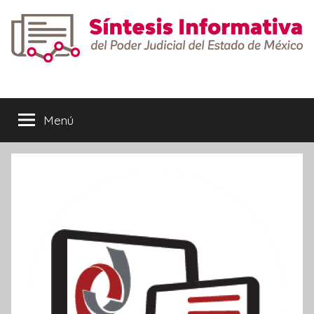
Saltar
al
contenido
Síntesis
Informativa
Menú