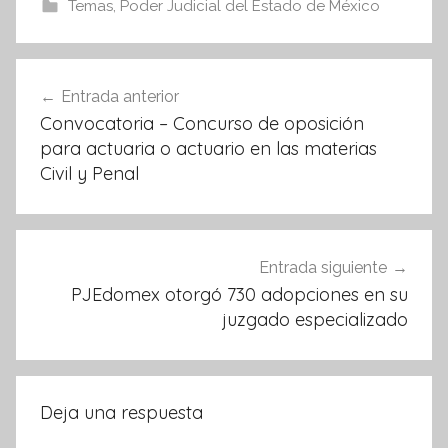
e
er
s
Temas
,
Poder Judicial del Estado de México
b
A
o
p
Navegación
Entrada anterior
o
p
de
Convocatoria – Concurso de oposición
k
entradas
para actuaria o actuario en las materias
Civil y Penal
Entrada siguiente
PJEdomex otorgó 730 adopciones en su
juzgado especializado
Deja una respuesta