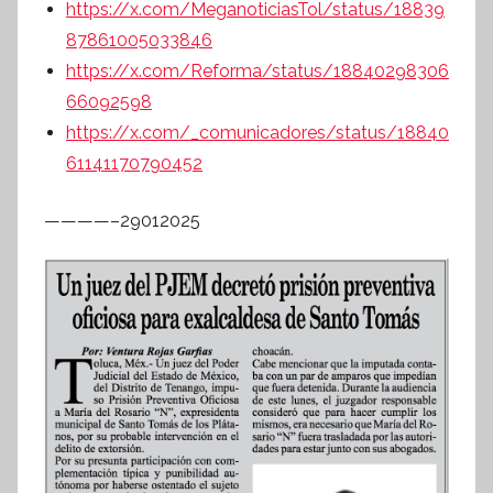
https://x.com/MeganoticiasTol/status/18839
87861005033846
https://x.com/Reforma/status/18840298306
66092598
https://x.com/_comunicadores/status/18840
61141170790452
————–29012025