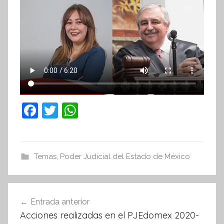
F
T
W
a
w
h
c
itt
at
e
er
s
Temas
,
Poder Judicial del Estado de México
b
A
o
p
Navegación
Entrada anterior
o
p
de
Acciones realizadas en el PJEdomex 2020-
k