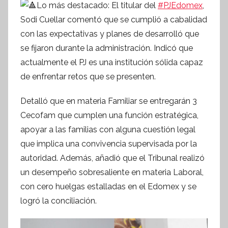
Lo más destacado: El titular del
#PJEdomex
,
o
Sodi Cuellar comentó que se cumplió a cabalidad
r
con las expectativas y planes de desarrolló que
m
se fijaron durante la administración. Indicó que
a
t
actualmente el PJ es una institución sólida capaz
i
de enfrentar retos que se presenten.
v
Detalló que en materia Familiar se entregarán 3
a
Cecofam que cumplen una función estratégica,
apoyar a las familias con alguna cuestión legal
que implica una convivencia supervisada por la
autoridad. Además, añadió que el Tribunal realizó
un desempeño sobresaliente en materia Laboral,
con cero huelgas estalladas en el Edomex y se
logró la conciliación.