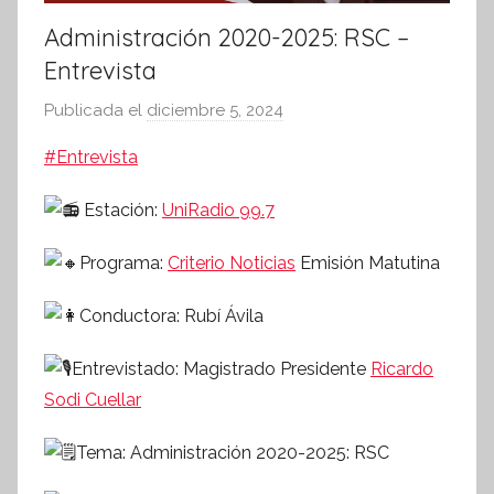
Administración 2020-2025: RSC –
Entrevista
Publicada el
diciembre 5, 2024
p
o
#Entrevista
r
S
Estación:
UniRadio 99.7
í
n
Programa:
Criterio Noticias
Emisión Matutina
t
e
Conductora: Rubí Ávila
s
Entrevistado: Magistrado Presidente
i
Ricardo
s
Sodi Cuellar
I
Tema: Administración 2020-2025: RSC
n
f