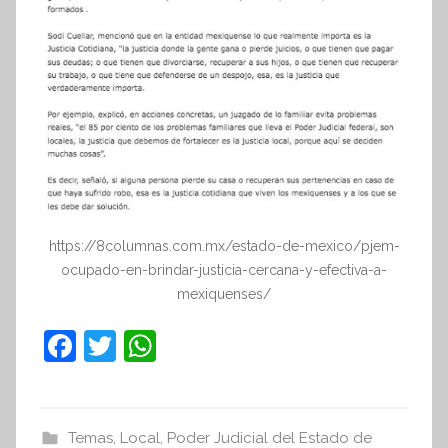
https://8columnas.com.mx/estado-de-mexico/pjem-
ocupado-en-brindar-justicia-cercana-y-efectiva-a-
mexiquenses/
F
T
W
a
w
h
c
itt
at
e
er
s
Temas
,
Local
,
Poder Judicial del Estado de