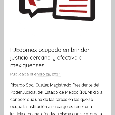
PJEdomex ocupado en brindar
justicia cercana y efectiva a
mexiquenses
Publicada el
enero 25, 2024
p
o
Ricardo Sodi Cuellar, Magistrado Presidente del
r
Poder Judicial del Estado de México (PJEM) dio a
S
conocer que una de las tareas en las que se
í
ocupa la institución a su cargo es tener una
n
justicia cercana, efectiva, misma que se otorga a
t