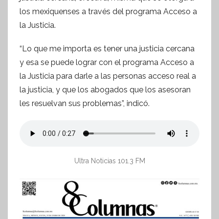
los mexiquenses a través del programa Acceso a
e
s
la Justicia.
i
“Lo que me importa es tener una justicia cercana
s
y esa se puede lograr con el programa Acceso a
I
n
la Justicia para darle a las personas acceso real a
f
la justicia, y que los abogados que los asesoran
o
les resuelvan sus problemas”, indicó.
r
m
a
t
Ultra Noticias 101.3 FM
i
v
a