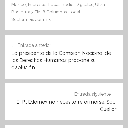
México
b
,
Impresos
A
,
Local
,
Radio
,
Digitales
,
Ultra
Radio 101.3 FM
,
8 Columnas
,
Local
,
o
p
8columnas.com.mx
o
p
k
Navegación
Entrada anterior
de
La presidenta de la Comisión Nacional de
entradas
los Derechos Humanos propone su
disolución
Entrada siguiente
El PJEdomex no necesita reformarse: Sodi
Cuellar