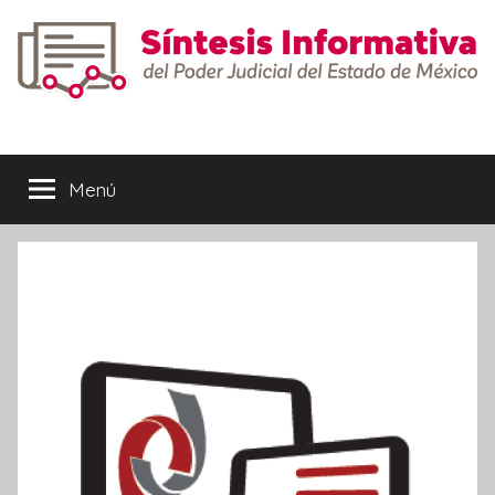
Saltar
al
contenido
Síntesis
Informativa
Menú