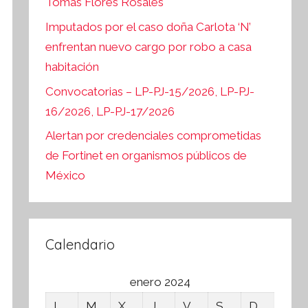
Tomás Flores Rosales
Imputados por el caso doña Carlota ‘N’
enfrentan nuevo cargo por robo a casa
habitación
Convocatorias – LP-PJ-15/2026, LP-PJ-
16/2026, LP-PJ-17/2026
Alertan por credenciales comprometidas
de Fortinet en organismos públicos de
México
Calendario
enero 2024
L
M
X
J
V
S
D