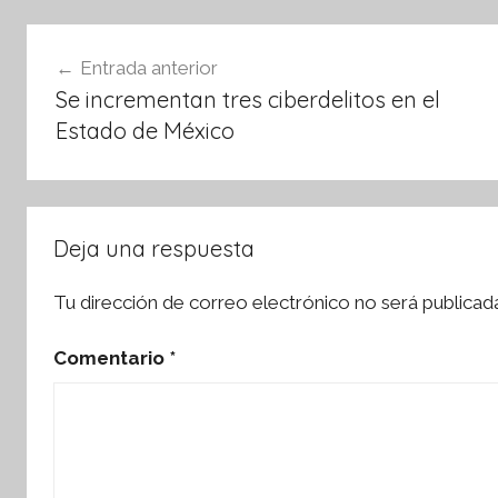
o
p
Navegación
o
p
Entrada anterior
de
k
Se incrementan tres ciberdelitos en el
entradas
Estado de México
Deja una respuesta
Tu dirección de correo electrónico no será publicad
Comentario
*