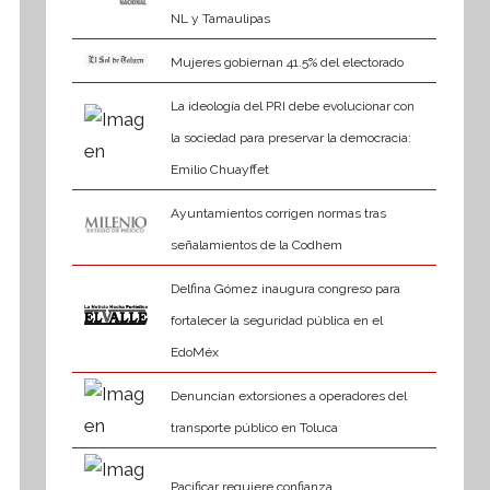
NL y Tamaulipas
Mujeres gobiernan 41.5% del electorado
La ideología del PRI debe evolucionar con
la sociedad para preservar la democracia:
Emilio Chuayffet
Ayuntamientos corrigen normas tras
señalamientos de la Codhem
Delfina Gómez inaugura congreso para
fortalecer la seguridad pública en el
EdoMéx
Denuncian extorsiones a operadores del
transporte público en Toluca
Pacificar requiere confianza