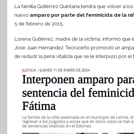
o
La familia Gutiérrez Quintana tendrá que volver a los
r
nuevo
amparo por parte del feminicida de la niñ
S
5 de febrero de 2015.
í
n
Lorena Gutiérrez, madre de la víctima, informó que e
t
José Juan Hernández Tecruceño promovió un amparo a
e
s
de reducir la pena vitalicia que se le interpuso por el
i
s
I
n
f
o
r
m
a
t