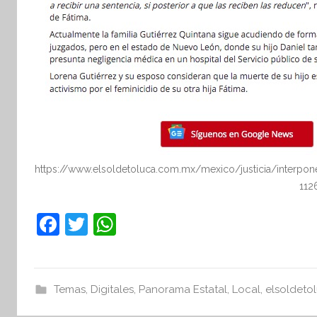
https://www.elsoldetoluca.com.mx/mexico/justicia/interpone
112
F
T
W
a
w
h
c
itt
at
e
er
s
Temas
,
Digitales
,
Panorama Estatal
,
Local
,
elsoldeto
b
A