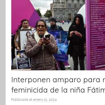
tsApp
Interponen amparo para r
feminicida de la niña Fáti
Publicada el
enero 12, 2024
p