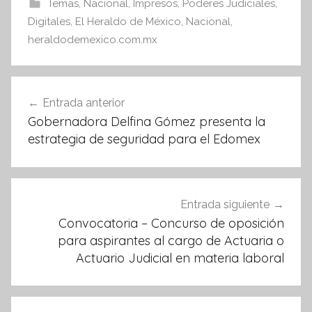
e
er
s
Temas
,
Nacional
,
Impresos
,
Poderes Judiciales
,
Digitales
b
,
El Heraldo de México
A
,
Nacional
,
heraldodemexico.com.mx
o
p
o
p
Navegación
k
Entrada anterior
de
Gobernadora Delfina Gómez presenta la
entradas
estrategia de seguridad para el Edomex
Entrada siguiente
Convocatoria – Concurso de oposición
para aspirantes al cargo de Actuaria o
Actuario Judicial en materia laboral