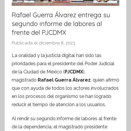
Rafael Guerra Álvarez entrega su
segundo informe de labores al
frente del PJCDMX
Publicada el
diciembre 8, 2023
p
o
La oralidad y la justicia digital han sido las
r
prioridades para el presidente del Poder Judicial
S
de la Ciudad de México (
PJCDMX
),
í
magistrado
Rafael Guerra Álvarez
, quien afirmó
n
que con ayuda de todos los actores involucrados
t
en los procesos del organismo se han logrado
e
s
reducir el tiempo de atención a los usuarios.
i
Al rendir su segundo informe de labores al frente
s
de la dependencia, el magistrado presidente
I