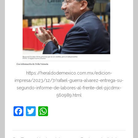
https://heraldodemexico.com.mx/edicion-
impresa/2023/12/7/rafael-guerra-alvarez-entrega-su-
segundo-informe-de-labores-al-frente-del-pjcdmx-
560989.html
F
T
W
a
w
h
c
itt
at