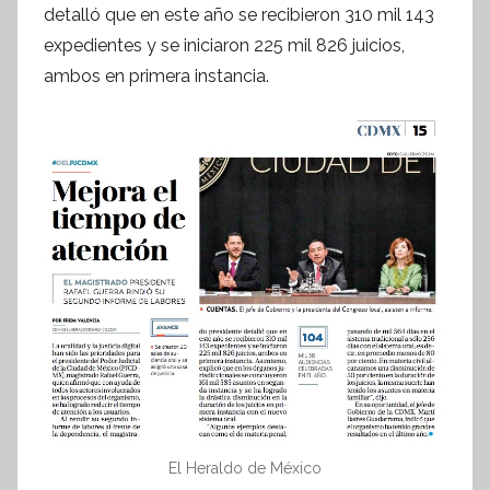
n
detalló que en este año se recibieron 310 mil 143
f
expedientes y se iniciaron 225 mil 826 juicios,
o
ambos en primera instancia.
r
m
a
t
i
v
a
El Heraldo de México