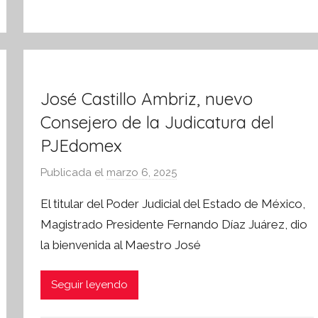
t
i
v
a
José Castillo Ambriz, nuevo
Consejero de la Judicatura del
PJEdomex
Publicada el
marzo 6, 2025
p
o
El titular del Poder Judicial del Estado de México,
r
Magistrado Presidente Fernando Díaz Juárez, dio
S
la bienvenida al Maestro José
í
n
t
Seguir leyendo
e