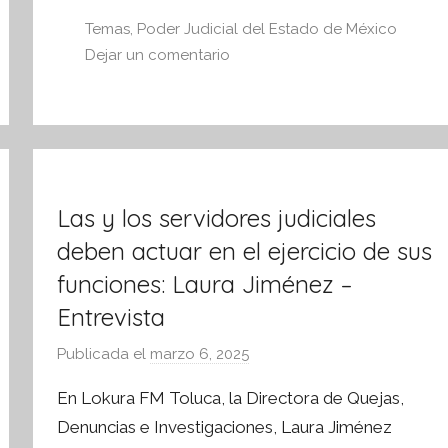
s
i
Temas
,
Poder Judicial del Estado de México
s
Dejar un comentario
I
n
f
o
r
m
Las y los servidores judiciales
a
deben actuar en el ejercicio de sus
t
funciones: Laura Jiménez –
i
Entrevista
v
a
Publicada el
marzo 6, 2025
p
o
En Lokura FM Toluca, la Directora de Quejas,
r
Denuncias e Investigaciones, Laura Jiménez
S