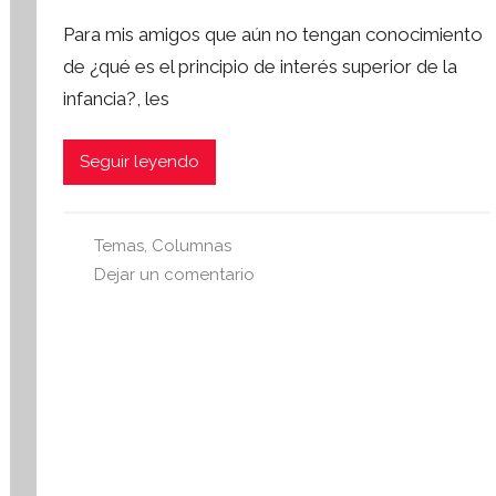
a
o
Para mis amigos que aún no tengan conocimiento
r
de ¿qué es el principio de interés superior de la
S
infancia?, les
í
n
t
Seguir leyendo
e
s
i
Temas
,
Columnas
s
Dejar un comentario
I
n
f
o
r
m
a