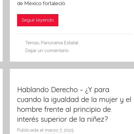
de México fortaleció
í
n
t
Seguir leyendo
e
s
i
Temas
,
Panorama Estatal
s
Dejar un comentario
I
n
f
o
Hablando Derecho – ¿Y para
r
m
cuando la igualdad de la mujer y el
a
hombre frente al principio de
t
interés superior de la niñez?
i
v
Publicada el
marzo 7, 2025
p