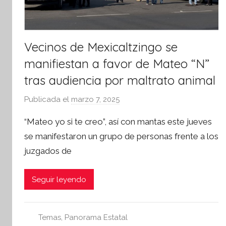
Vecinos de Mexicaltzingo se
manifiestan a favor de Mateo “N”
tras audiencia por maltrato animal
Publicada el
marzo 7, 2025
p
o
“Mateo yo si te creo”, así con mantas este jueves
r
se manifestaron un grupo de personas frente a los
S
juzgados de
í
n
t
Seguir leyendo
e
s
i
Temas
,
Panorama Estatal