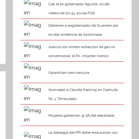
Cae el ex gobernador Aguirre; ocultó
videos de los 43, acusa FGR
Detienen a exgobernador de Guerrero por
ocultar evidencia de Ayotzinapa
Avanza con límites extracción de gas no
convencional; el fin, importar menos
Garantizan cero censura
Aconsejan a Claudia fracking en Coahuila,
NL y Tamaulipas
Mujeres gobiernan 41.5% del electorado
La ideología del PRI debe evolucionar con