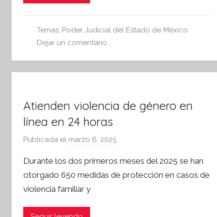
e
s
i
Temas
,
Poder Judicial del Estado de México
s
Dejar un comentario
I
n
f
o
Atienden violencia de género en
r
m
línea en 24 horas
a
Publicada el
marzo 6, 2025
p
t
o
i
Durante los dos primeros meses del 2025 se han
r
v
otorgado 650 medidas de protección en casos de
S
a
violencia familiar y
í
n
t
Seguir leyendo