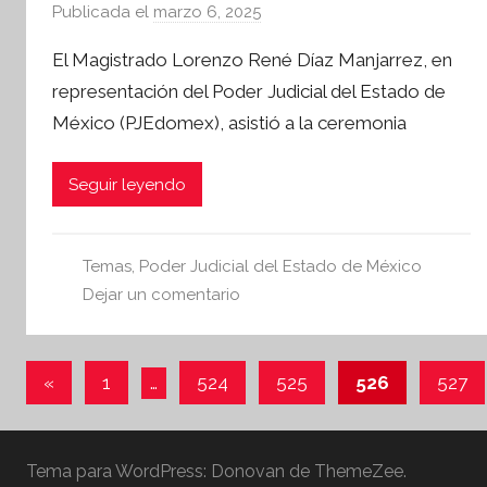
Publicada el
marzo 6, 2025
p
o
El Magistrado Lorenzo René Díaz Manjarrez, en
r
representación del Poder Judicial del Estado de
S
México (PJEdomex), asistió a la ceremonia
í
n
t
Seguir leyendo
e
s
i
Temas
,
Poder Judicial del Estado de México
s
Dejar un comentario
I
n
Paginación
f
Entradas
«
1
…
524
525
526
527
o
anteriores
de
r
entradas
m
Tema para WordPress: Donovan de ThemeZee.