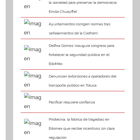
la sociedad para preservar la democracia:
Emilio Chuayffet
Ayuntamientos corrigen normas tras
señalamientos de la Codhem
Delfina Gómez inaugura congreso para
fortalecer la seguridad pública en el
EdoMéx
Denuncian extorsiones a operadores del
transporte público en Toluca
Pacificar requiere confianza
Pirotecnia, la fábrica de tragedias en
Edomex que recibe incentivos sin clara
regulación