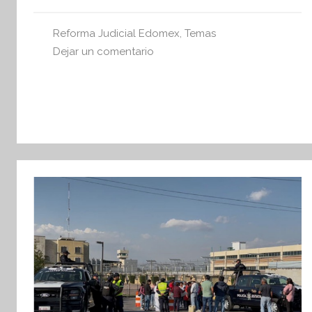
e
tsApp
Reforma Judicial Edomex
,
Temas
s
Dejar un comentario
i
s
I
n
f
o
r
m
a
t
i
v
a