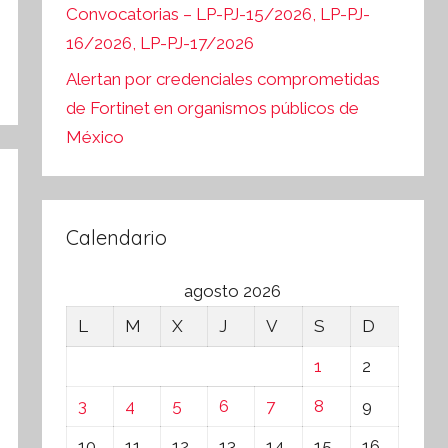
Convocatorias – LP-PJ-15/2026, LP-PJ-
16/2026, LP-PJ-17/2026
Alertan por credenciales comprometidas
de Fortinet en organismos públicos de
México
Calendario
agosto 2026
L
M
X
J
V
S
D
1
2
3
4
5
6
7
8
9
10
11
12
13
14
15
16