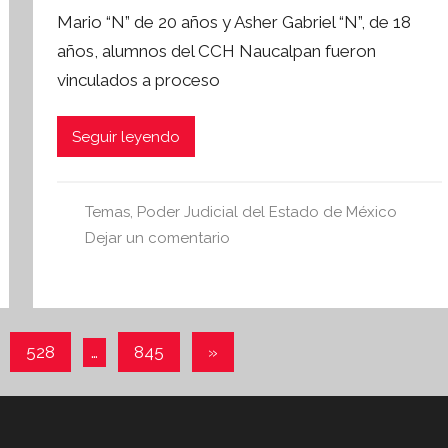
o
a
Mario “N” de 20 años y Asher Gabriel “N”, de 18
r
años, alumnos del CCH Naucalpan fueron
S
vinculados a proceso
í
n
t
Seguir leyendo
e
s
i
Temas
,
Poder Judicial del Estado de México
s
Dejar un comentario
I
n
f
o
Entradas
528
…
845
»
r
siguientes
m
a
t