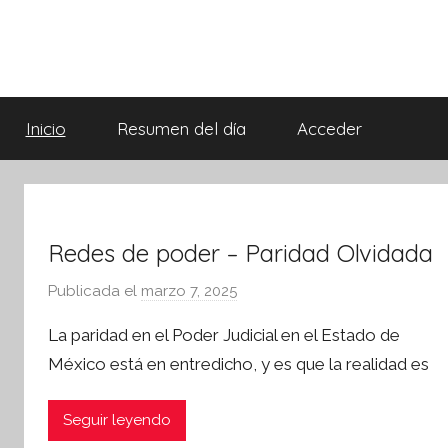
Saltar
al
contenido
Síntesis
Informativa
Inicio
Resumen del día
Acceder
Redes de poder – Paridad Olvidada
Publicada el
marzo 7, 2025
p
o
La paridad en el Poder Judicial en el Estado de
r
México está en entredicho, y es que la realidad es
S
í
ebook
Seguir leyendo
n
ter
t