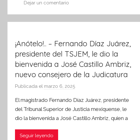
s
Dejar un comentario
I
n
f
o
¡Anótelo!.. – Fernando Díaz Juárez,
r
m
presidente del TSJEM, le dio la
a
bienvenida a José Castillo Ambriz,
t
nuevo consejero de la Judicatura
i
v
Publicada el
marzo 6, 2025
p
a
o
El magistrado Fernando Díaz Juárez, presidente
r
del Tribunal Superior de Justicia mexiquense, le
S
dio la bienvenida a José Castillo Ambriz, quien a
í
n
t
Seguir leyendo