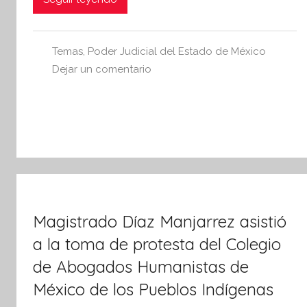
e
s
i
Temas
,
Poder Judicial del Estado de México
s
Dejar un comentario
I
n
f
o
r
m
a
t
Magistrado Díaz Manjarrez asistió
i
a la toma de protesta del Colegio
v
de Abogados Humanistas de
a
México de los Pueblos Indígenas