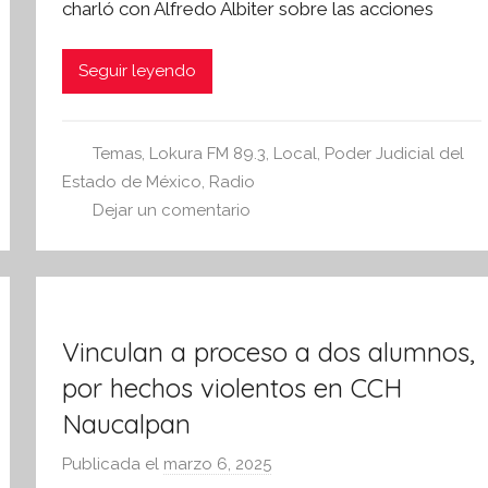
charló con Alfredo Albiter sobre las acciones
í
n
t
Seguir leyendo
e
s
i
Temas
,
Lokura FM 89.3
,
Local
,
Poder Judicial del
s
Estado de México
,
Radio
I
Dejar un comentario
n
f
o
r
Vinculan a proceso a dos alumnos,
m
a
por hechos violentos en CCH
t
Naucalpan
i
Publicada el
marzo 6, 2025
p
v