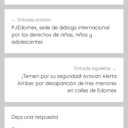
b
A
o
p
Navegación
Entrada anterior
o
p
de
PJEdomex, sede de diálogo internacional
k
entradas
por los derechos de niñas, niños y
adolescentes
Entrada siguiente
¡Temen por su seguridad! Activan Alerta
Amber por desaparición de tres menores
en calles de Edomex
Deja una respuesta