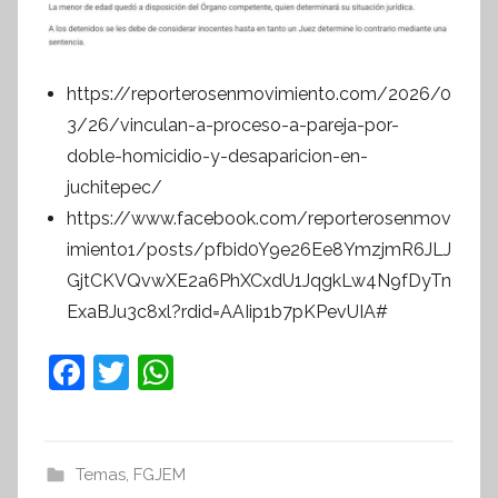
https://reporterosenmovimiento.com/2026/0
3/26/vinculan-a-proceso-a-pareja-por-
doble-homicidio-y-desaparicion-en-
juchitepec/
https://www.facebook.com/reporterosenmov
imiento1/posts/pfbid0Y9e26Ee8YmzjmR6JLJ
GjtCKVQvwXE2a6PhXCxdU1JqgkLw4N9fDyTn
ExaBJu3c8xl?rdid=AAIip1b7pKPevUIA#
F
T
W
a
w
h
c
itt
at
e
er
s
Temas
,
FGJEM