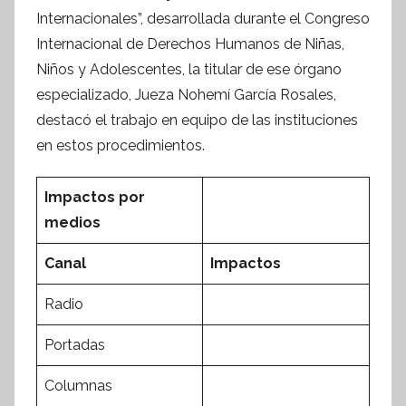
o
Internacionales”, desarrollada durante el Congreso
r
Internacional de Derechos Humanos de Niñas,
m
Niños y Adolescentes, la titular de ese órgano
a
especializado, Jueza Nohemí García Rosales,
t
destacó el trabajo en equipo de las instituciones
i
en estos procedimientos.
v
a
Impactos por
medios
Canal
Impactos
Radio
Portadas
Columnas