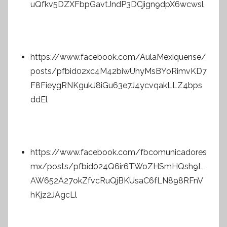
uQfkv5DZXFbpGavtJndP3DCjign9dpX6wcwsl
https://www.facebook.com/AulaMexiquense/
posts/pfbid02xc4M42biwUhyMsBYoRimvKD7
F8FieygRNKgukJ8iGu63e7J4ycvqakLLZ4bps
ddEl
https://www.facebook.com/fbcomunicadores
mx/posts/pfbid024Q6ir6TWoZHSmHQsh9L
AW652A27okZfvcRuQjBKUsaC6fLN898RFnV
hKjz2JAgcLl