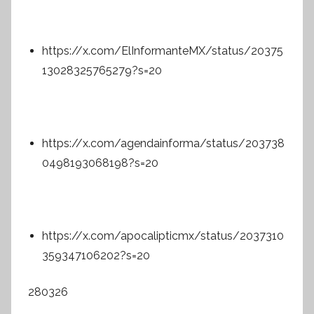
https://x.com/ElInformanteMX/status/20375
13028325765279?s=20
https://x.com/agendainforma/status/203738
0498193068198?s=20
https://x.com/apocalipticmx/status/2037310
359347106202?s=20
280326