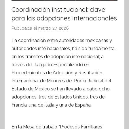
Coordinación institucional: clave
para las adopciones internacionales
Publicada el
marzo 27, 2026
p
o
La coordinación entre autoridades mexicanas y
r
autoridades internacionales, ha sido fundamental
S
en los trámites de adopción internacional; a
í
través del Juzgado Especializado en
n
Procedimientos de Adopción y Restitución
t
Internacional de Menores del Poder Judicial del
e
s
Estado de México se han llevado a cabo ocho
i
adopciones: tres de Estados Unidos, tres de
s
Francia, una de Italia y una de España.
I
n
f
En la Mesa de trabajo “Procesos Familiares