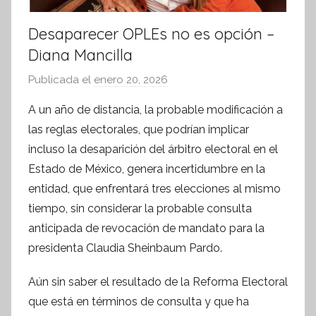
Desaparecer OPLEs no es opción –
Diana Mancilla
Publicada el
enero 20, 2026
p
o
A un año de distancia, la probable modificación a
r
las reglas electorales, que podrían implicar
S
incluso la desaparición del árbitro electoral en el
í
Estado de México, genera incertidumbre en la
n
entidad, que enfrentará tres elecciones al mismo
t
tiempo, sin considerar la probable consulta
e
s
anticipada de revocación de mandato para la
i
presidenta Claudia Sheinbaum Pardo.
s
Aún sin saber el resultado de la Reforma Electoral
I
n
que está en términos de consulta y que ha