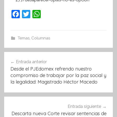
F
T
W
a
w
h
c
itt
at
e
er
s
Temas
,
Columnas
b
A
o
p
Navegación
Entrada anterior
o
p
de
Desde el PJEdomex refrendo nuestro
k
entradas
compromiso de trabajar por la paz social y
la legalidad: Magistrado Héctor Macedo
Entrada siguiente
Descarta nueva Corte revisar sentencias de