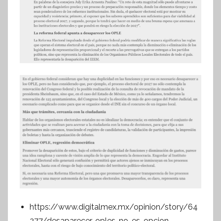
https://www.digitalmex.mx/opinion/story/64
277/desaparecer-oples-no-es-opcion