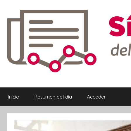
Saltar
al
contenido
Síntesis
Informativa
Inicio
Resumen del día
Acceder
ebook
ter