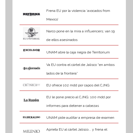
Frena EU por la violencia ‘avocados from
Mexico’
Narco pone en la mira a influencers; van 19
de ellos asesinados
UNAM abre la caja negra de Territorium
Va EU contra el cártel de Jalisco “en ambos
lados de la frontera”
EU ofrece 102 mdd por capos del CJNG
EU le pone precio al CJNG: 100 mdd por
informes para detener a cabezas
UNAM pide auditar a empresa de examen
Aprieta EU al cártel Jalisco... y frena el