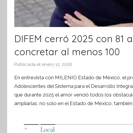
DIFEM cerró 2025 con 81 
concretar al menos 100
Publicada el
enero 12, 2026
p
o
En entrevista con MILENIO Estado de México, el pro
r
Adolescentes del Sistema para el Desarrollo Integral
S
que durante 2025 el amor venció todos los obstácul
í
ampliarlas, no solo en el Estado de México, también e
n
t
e
s