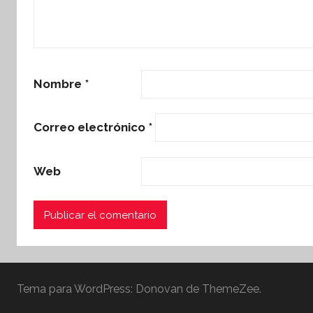
Nombre
*
Correo electrónico
*
Web
Tema para WordPress: Donovan de ThemeZee.