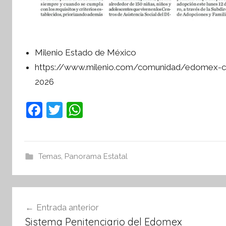
Milenio Estado de México
https://www.milenio.com/comunidad/edomex-ci
2026
F
T
W
a
w
h
c
itt
at
e
er
s
Temas
,
Panorama Estatal
b
A
o
p
Navegación
o
p
Entrada anterior
de
k
Sistema Penitenciario del Edomex