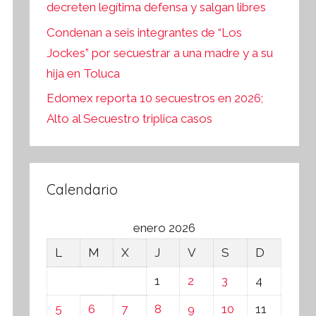
decreten legítima defensa y salgan libres
Condenan a seis integrantes de “Los
Jockes” por secuestrar a una madre y a su
hija en Toluca
Edomex reporta 10 secuestros en 2026;
Alto al Secuestro triplica casos
Calendario
enero 2026
L
M
X
J
V
S
D
1
2
3
4
5
6
7
8
9
10
11