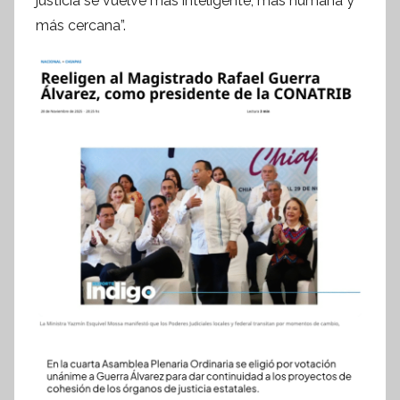
justicia se vuelve más inteligente, más humana y
f
más cercana”.
o
r
m
a
t
i
v
a