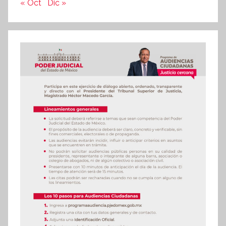
« Oct
Dic »