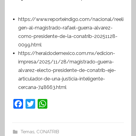
https://www.reporteindigo.com/nacional/reeli
gen-al-magistrado-rafael-guerra-alvarez-
como-presidente-de-la-conatrib-20251128-
0099.html
https://heraldodemexico.com.mx/edicion-
impresa/2025/11/28/magistrado-guerra-
alvarez-electo-presidente-de-conatrib-eje-
articulador-de-una-justicia-inteligente-
cercana-748663.html
F
T
W
a
w
h
c
itt
at
e
er
s
Temas
,
CONATRIB