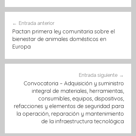
b
A
o
p
Navegación
Entrada anterior
o
p
de
Pactan primera ley comunitaria sobre el
k
entradas
bienestar de animales domésticos en
Europa
Entrada siguiente
Convocatoria – Adquisición y suministro
integral de materiales, herramientas,
consumibles, equipos, dispositivos,
refacciones y elementos de seguridad para
la operación, reparación y mantenimiento
de la infraestructura tecnológica