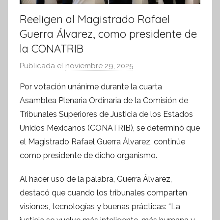
Reeligen al Magistrado Rafael
Guerra Álvarez, como presidente de
la CONATRIB
Publicada el
noviembre 29, 2025
p
o
Por votación unánime durante la cuarta
r
Asamblea Plenaria Ordinaria de la Comisión de
S
Tribunales Superiores de Justicia de los Estados
í
Unidos Mexicanos (CONATRIB), se determinó que
n
el Magistrado Rafael Guerra Álvarez, continúe
t
como presidente de dicho organismo.
e
s
Al hacer uso de la palabra, Guerra Álvarez,
i
destacó que cuando los tribunales comparten
s
visiones, tecnologías y buenas prácticas: “La
I
n