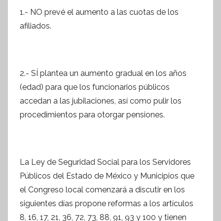
s
1.- NO prevé el aumento a las cuotas de los
I
afiliados.
n
f
o
r
2.- SÍ plantea un aumento gradual en los años
m
(edad) para que los funcionarios públicos
a
accedan a las jubilaciones, así como pulir los
t
procedimientos para otorgar pensiones.
i
v
a
La Ley de Seguridad Social para los Servidores
Públicos del Estado de México y Municipios que
el Congreso local comenzará a discutir en los
siguientes días propone reformas a los artículos
8, 16, 17, 21, 36, 72, 73, 88, 91, 93 y 100 y tienen