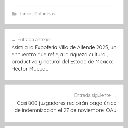
c
itt
at
e
er
s
Temas
,
Columnas
b
A
o
p
Navegación
Entrada anterior
o
p
de
Asistí a la Expoferia Villa de Allende 2025, un
k
entradas
encuentro que refleja la riqueza cultural,
productiva y natural del Estado de México:
Héctor Macedo
Entrada siguiente
Casi 800 juzgadores recibirán pago único
de indemnización el 27 de noviembre: OAJ