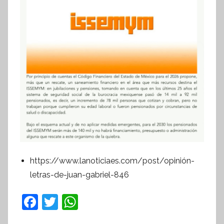
https://www.lanoticiaes.com/post/opinión-
letras-de-juan-gabriel-846
F
T
W
a
w
h