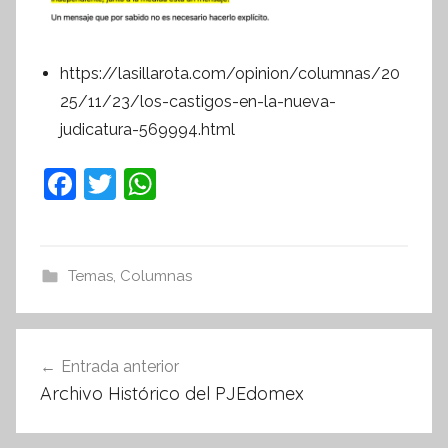
https://lasillarota.com/opinion/columnas/20
25/11/23/los-castigos-en-la-nueva-
judicatura-569994.html
F
T
W
a
w
h
c
itt
at
e
er
s
Temas
,
Columnas
b
A
o
p
Navegación
Entrada anterior
o
p
de
Archivo Histórico del PJEdomex
k
entradas