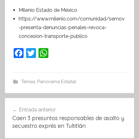
Milenio Estado de México
https://www.milenio.com/comunidad/semov
-presenta-denuncias-penales-revoca-
concesion-transporte-publico
F
T
W
a
w
h
c
itt
at
e
er
s
Temas
,
Panorama Estatal
b
A
o
p
Navegación
Entrada anterior
o
p
de
Caen 3 presuntos responsables de asalto y
k
entradas
secuestro exprés en Tultitlán