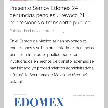
Presenta Semov Edomex 24
denuncias penales y revoca 21
concesiones a transporte público
Publicada el
noviembre 21, 2025
p
o
En el Estado de México se han revocado 21
r
concesiones y se han presentado 24 denuncias
S
penales a transporte público por estar
í
involucrados en hechos de tránsito, además; se
n
han iniciado 70 procedimientos administrativos,
t
informó, la Secretaría de Movilidad (Semov)
e
s
estatal.
i
s
I
n