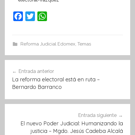
F
T
W
a
w
h
c
itt
at
e
er
s
Reforma Judicial Edomex
,
Temas
b
A
o
p
Navegación
Entrada anterior
o
p
de
La reforma electoral está en ruta –
k
entradas
Bernardo Barranco
Entrada siguiente
El nuevo Poder Judicial: Humanizando la
justicia – Mgdo. Jesús Cadeba Alcalá