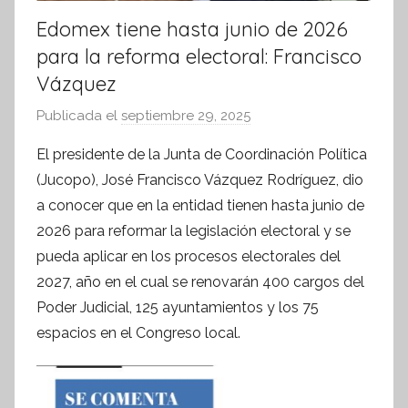
Edomex tiene hasta junio de 2026
para la reforma electoral: Francisco
Vázquez
Publicada el
septiembre 29, 2025
p
o
El presidente de la Junta de Coordinación Política
r
(Jucopo), José Francisco Vázquez Rodríguez, dio
S
a conocer que en la entidad tienen hasta junio de
í
2026 para reformar la legislación electoral y se
n
pueda aplicar en los procesos electorales del
t
2027, año en el cual se renovarán 400 cargos del
e
s
Poder Judicial, 125 ayuntamientos y los 75
i
espacios en el Congreso local.
s
I
n