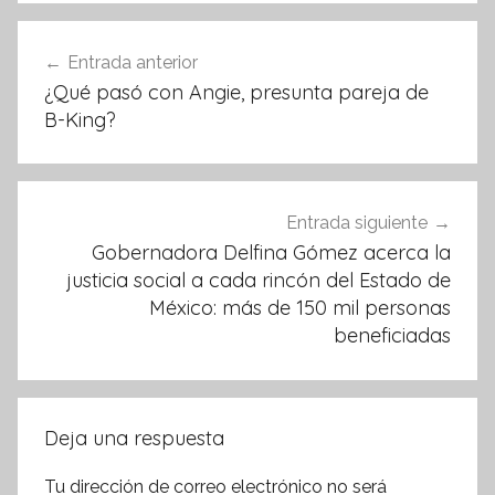
b
A
o
p
Navegación
Entrada anterior
o
p
de
¿Qué pasó con Angie, presunta pareja de
k
entradas
B-King?
Entrada siguiente
Gobernadora Delfina Gómez acerca la
justicia social a cada rincón del Estado de
México: más de 150 mil personas
beneficiadas
Deja una respuesta
Tu dirección de correo electrónico no será