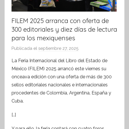
FILEM 2025 arranca con oferta de
300 editoriales y diez días de lectura
para los mexiquenses
Publicada el
septiembre 27, 2025
p
o
La Feria Internacional del Libro del Estado de
r
México (FILEM) 2025 arrancó este viernes su
S
onceava edición con una oferta de más de 300
í
sellos editoriales nacionales e internacionales
n
procedentes de Colombia, Argentina, España y
t
Cuba.
e
s
[..]
i
s
Y para ello, la feria contará con cuatro foros