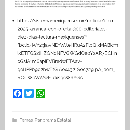
https://sistemamexiquense.mx/noticia/filem-
2025-arranca-con-oferta-300-editoriales-
diez-dias-lectura-mexiquenses?
fbclid=IwY2xjawNEnWJleHRuA2FlbQIxMABicm
lkETFGS2lHZGN0NFVGWGdQa0Y2AR7BCHn
cGsIA1m6apiFVBredwFTAav-
geUPPb9g2hwTtGlAex4321S0c729rpA_aem_
RCrLWbVAVwE-dxsqcW6YGA
F
T
W
a
w
h
c
itt
at
e
er
s
Temas
,
Panorama Estatal