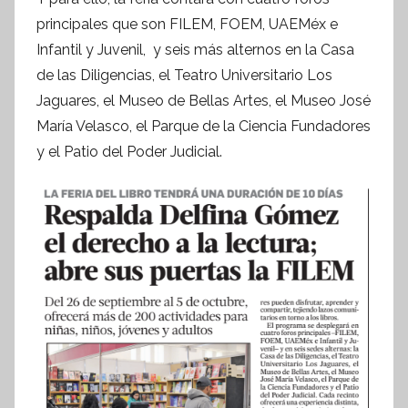
I
principales que son FILEM, FOEM, UAEMéx e
n
Infantil y Juvenil, y seis más alternos en la Casa
f
de las Diligencias, el Teatro Universitario Los
o
Jaguares, el Museo de Bellas Artes, el Museo José
r
m
María Velasco, el Parque de la Ciencia Fundadores
a
y el Patio del Poder Judicial.
t
i
v
a