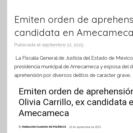
Emiten orden de aprehensió
candidata en Amecamec
Publicada el
septiembre 22, 2025
p
o
La Fiscalía General de Justicia del Estado de México 
r
presidencia municipal de Amecameca y esposa del di
S
aprehensión por diversos delitos de carácter grave.
í
n
t
e
s
i
s
I