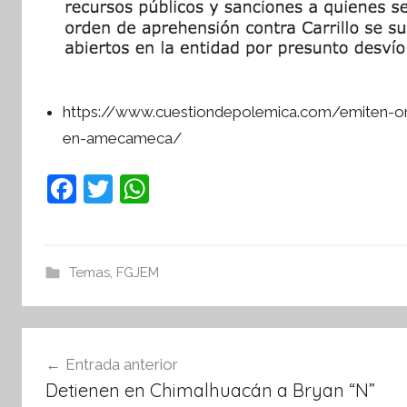
https://www.cuestiondepolemica.com/emiten-orde
en-amecameca/
F
T
W
a
w
h
c
itt
at
e
er
s
Temas
,
FGJEM
b
A
o
p
Navegación
o
p
Entrada anterior
de
k
Detienen en Chimalhuacán a Bryan “N”