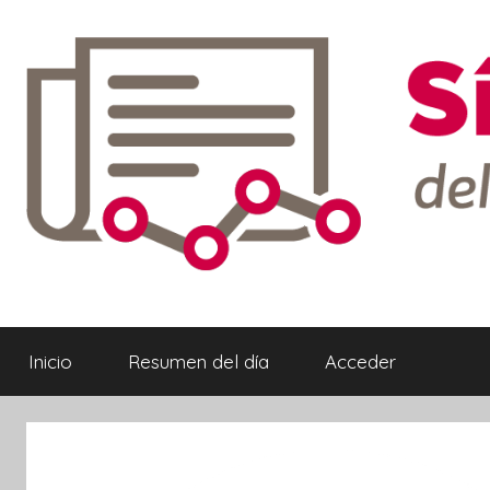
Saltar
al
contenido
Síntesis
Informativa
Inicio
Resumen del día
Acceder
ebook
ter