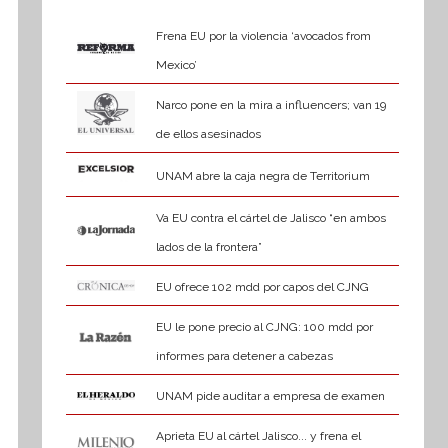
Frena EU por la violencia ‘avocados from
Mexico’
Narco pone en la mira a influencers; van 19
de ellos asesinados
UNAM abre la caja negra de Territorium
Va EU contra el cártel de Jalisco “en ambos
lados de la frontera”
EU ofrece 102 mdd por capos del CJNG
EU le pone precio al CJNG: 100 mdd por
informes para detener a cabezas
UNAM pide auditar a empresa de examen
Aprieta EU al cártel Jalisco... y frena el