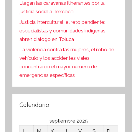
Llegan las caravanas itinerantes por la
justicia social a Texcoco
Justicia intercultural, el reto pendiente:
especialistas y comunidades indígenas
abren diálogo en Toluca
La violencia contra las mujeres, el robo de
vehículo y los accidentes viales
concentraron el mayor número de
emergencias específicas
Calendario
septiembre 2025
L
M
X
J
V
S
D