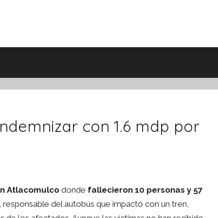
indemnizar con 1.6 mdp por
en Atlacomulco
donde
fallecieron 10 personas y 57
, responsable del autobús que impactó con un tren,
 de los afectados. Aunque las víctimas no han recibido