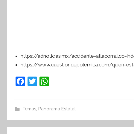
https://adnoticias.mx/accidente-atlacomulco-in
https://www.cuestiondepolemica.com/quien-est
F
T
W
a
w
h
c
itt
at
e
er
s
Temas
,
Panorama Estatal
b
A
o
p
Navegación