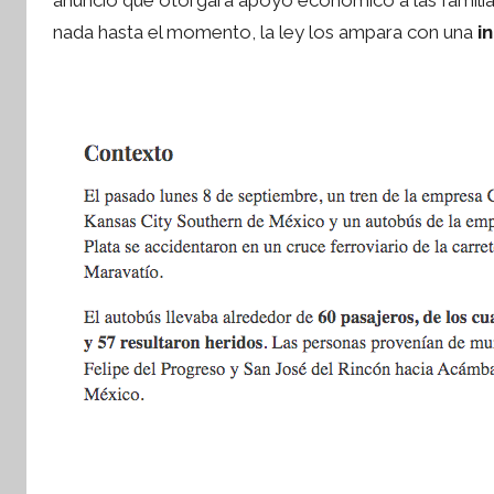
í
nada hasta el momento, la ley los ampara con una
n
i
tsApp
t
e
s
i
s
I
n
f
o
r
m
a
t
i
v
a