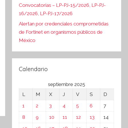
Convocatorias – LP-PJ-15/2026, LP-PJ-
16/2026, LP-PJ-17/2026
Alertan por credenciales comprometidas
de Fortinet en organismos públicos de
México
Calendario
septiembre 2025
L
M
X
J
V
S
D
1
2
3
4
5
6
7
8
9
10
11
12
13
14