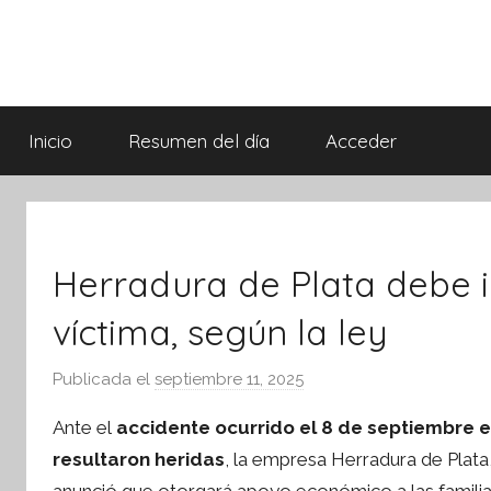
Saltar
al
contenido
Síntesis
Informativa
Inicio
Resumen del día
Acceder
Herradura de Plata debe 
víctima, según la ley
Publicada el
septiembre 11, 2025
p
o
Ante el
accidente ocurrido el 8 de septiembre 
r
ebook
resultaron heridas
, la empresa Herradura de Plata
S
ter
anunció que otorgará apoyo económico a las familias