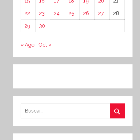
15
16
17
18
19
20
21
22
23
24
25
26
27
28
29
30
« Ago
Oct »
Buscar:
Buscar