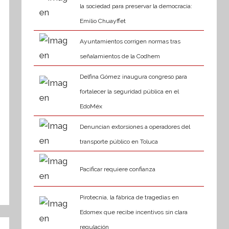
la sociedad para preservar la democracia:
Emilio Chuayffet
Ayuntamientos corrigen normas tras
señalamientos de la Codhem
Delfina Gómez inaugura congreso para
fortalecer la seguridad pública en el
EdoMéx
Denuncian extorsiones a operadores del
transporte público en Toluca
Pacificar requiere confianza
Pirotecnia, la fábrica de tragedias en
Edomex que recibe incentivos sin clara
regulación