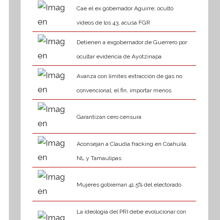
Cae el ex gobernador Aguirre; ocultó
videos de los 43, acusa FGR
Detienen a exgobernador de Guerrero por
ocultar evidencia de Ayotzinapa
Avanza con límites extracción de gas no
convencional; el fin, importar menos
Garantizan cero censura
Aconsejan a Claudia fracking en Coahuila,
NL y Tamaulipas
Mujeres gobiernan 41.5% del electorado
La ideología del PRI debe evolucionar con