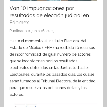
Van 10 impugnaciones por
resultados de elección judicial en
Edomex
Publicada el
junio 16, 2025
p
o
Hasta el momento, el Instituto Electoral del
r
Estado de México (IEEM) ha recibido 10 recursos
S
de inconformidad, de igual número de actores
í
que se inconforman por los resultados
n
electorales obtenidos en las Juntas Judiciales
t
Electorales, durante los pasados días, los cuales
e
s
serán turnados al Tribunal Electoral de la entidad
i
para que resuelva las peticiones de las y los
s
actores.
I
n