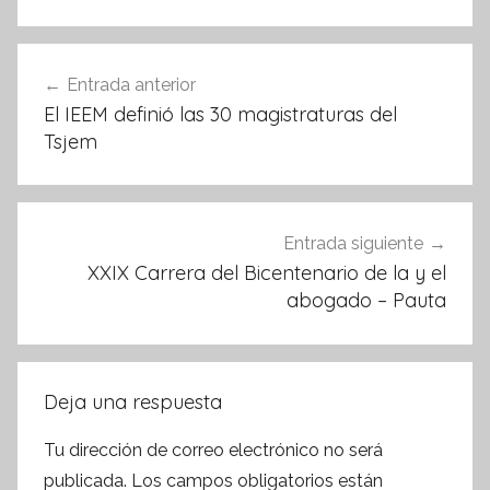
b
A
o
p
Navegación
Entrada anterior
o
p
de
El IEEM definió las 30 magistraturas del
k
entradas
Tsjem
Entrada siguiente
XXIX Carrera del Bicentenario de la y el
abogado – Pauta
Deja una respuesta
Tu dirección de correo electrónico no será
publicada.
Los campos obligatorios están