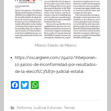
Milenio Estado de México
https://oscarglenn.com/29402/Interponen-
10-juicios-de-inconformidad-por-resultados-
de-la-elecci%C3%B3n-judicial-estatal
F
T
W
a
w
h
c
itt
at
e
er
s
Reforma Judicial Edomex
,
Temas