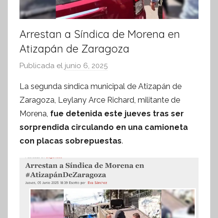
Arrestan a Síndica de Morena en
Atizapán de Zaragoza
Publicada el
junio 6, 2025
p
o
La segunda síndica municipal de Atizapán de
r
Zaragoza, Leylany Arce Richard, militante de
S
Morena,
fue detenida este jueves tras ser
í
sorprendida circulando en una camioneta
n
con placas sobrepuestas
.
t
e
s
i
s
I
n