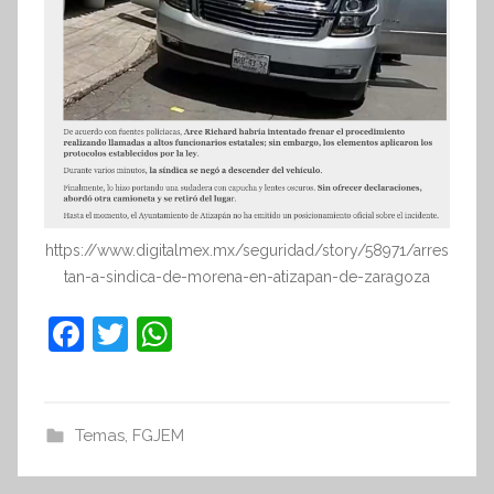
https://www.digitalmex.mx/seguridad/story/58971/arres
tan-a-sindica-de-morena-en-atizapan-de-zaragoza
F
T
W
a
w
h
c
itt
at
e
er
s
Temas
,
FGJEM
b
A