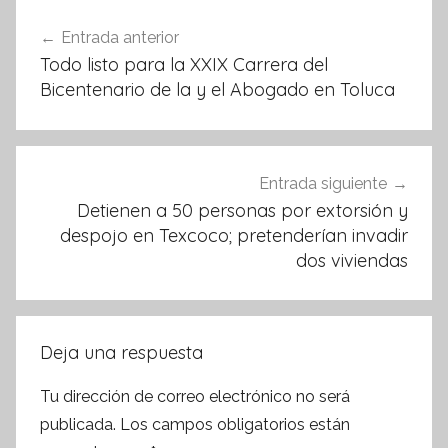
o
p
Navegación
Entrada anterior
o
p
de
Todo listo para la XXIX Carrera del
k
entradas
Bicentenario de la y el Abogado en Toluca
Entrada siguiente
Detienen a 50 personas por extorsión y
despojo en Texcoco; pretenderían invadir
dos viviendas
Deja una respuesta
Tu dirección de correo electrónico no será
publicada.
Los campos obligatorios están