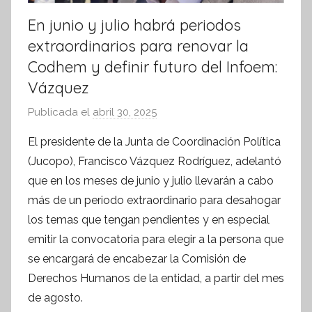
En junio y julio habrá periodos
extraordinarios para renovar la
Codhem y definir futuro del Infoem:
Vázquez
Publicada el
abril 30, 2025
p
o
El presidente de la Junta de Coordinación Política
r
(Jucopo), Francisco Vázquez Rodríguez, adelantó
S
que en los meses de junio y julio llevarán a cabo
í
más de un periodo extraordinario para desahogar
n
los temas que tengan pendientes y en especial
t
emitir la convocatoria para elegir a la persona que
e
s
se encargará de encabezar la Comisión de
i
Derechos Humanos de la entidad, a partir del mes
s
de agosto.
I