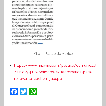
Milenio Estado de México
https://www.milenio.com/politica/comunidad
/junio-y-julio-periodos-extraordinarios-para-
renovar-la-codhem-jucopo
F
T
W
a
w
h