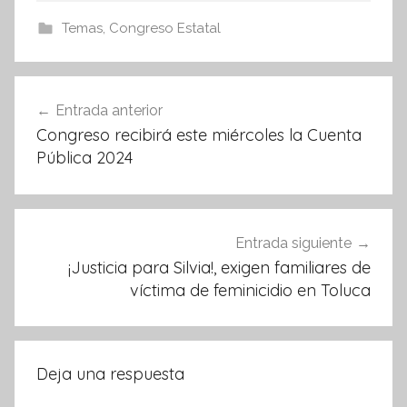
c
itt
at
e
er
s
Temas
,
Congreso Estatal
b
A
o
p
Navegación
Entrada anterior
o
p
de
Congreso recibirá este miércoles la Cuenta
k
entradas
Pública 2024
Entrada siguiente
¡Justicia para Silvia!, exigen familiares de
víctima de feminicidio en Toluca
Deja una respuesta