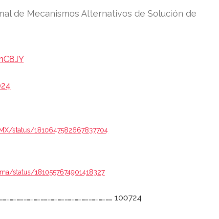
onal de Mecanismos Alternativos de Solución de
vmC8JY
024
teMX/status/1810647582667837704
rma/status/1810557674901418327
………………………………………………………………………………………… 100724