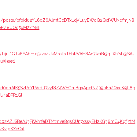
ico/posts/pfbid02YL6dZ6AJmtCcDTxLqVLuyBWqQ2QxfWU3dfmjN8
aoBZ8UQo5uM2xfNnl
0wyT4uDGTk6YAbE1c5xza4UkMroLxTEbRVAH8An7Ja1Bi3gTXhfsb3jSAs
2uX9setl
pfbid0drrAtK5SzRoYPVc1R7vyt8Z4WFGmBqxApcfNZ39bFh2Qxci99L8g
aU4aBPR1Gl
pfbid02AZJSBeAJ3FjWmfeDTMtmve8qsCUn7xssyEH2KG36mC4KqfjYtM
vKvfgKXcCxl