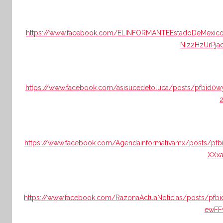
https://www.facebook.com/ELINFORMANTEEstadoDeMex
Niz2HzUrPj
https://www.facebook.com/asisucedetoluca/posts/pfbid
https://www.facebook.com/Agendainformativamx/posts/
XXx
https://www.facebook.com/RazonaActuaNoticias/posts/
ewFF