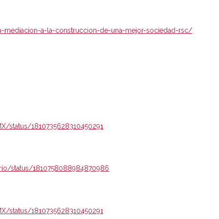
la-mediacion-a-la-construccion-de-una-mejor-sociedad-rsc/
MX/status/1810735628310450291
erio/status/1810758088984870986
MX/status/1810735628310450291