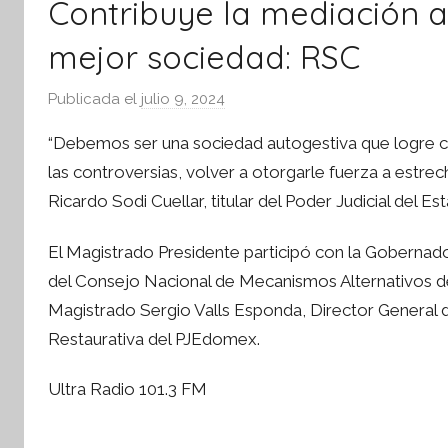
Contribuye la mediación a
tsApp
mejor sociedad: RSC
Publicada el
julio 9, 2024
p
o
“Debemos ser una sociedad autogestiva que logre con
r
las controversias, volver a otorgarle fuerza a estre
S
Ricardo Sodi Cuellar, titular del Poder Judicial del E
í
n
El Magistrado Presidente participó con la Gobernado
t
del Consejo Nacional de Mecanismos Alternativos 
e
s
Magistrado Sergio Valls Esponda, Director General de
i
Restaurativa del PJEdomex.
s
I
Ultra Radio 101.3 FM
n
f