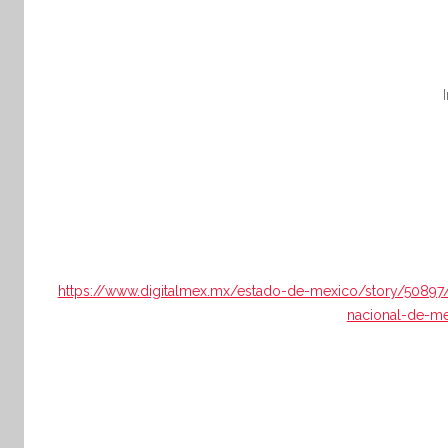
https://www.digitalmex.mx/estado-de-mexico/story/50897/
nacional-de-me