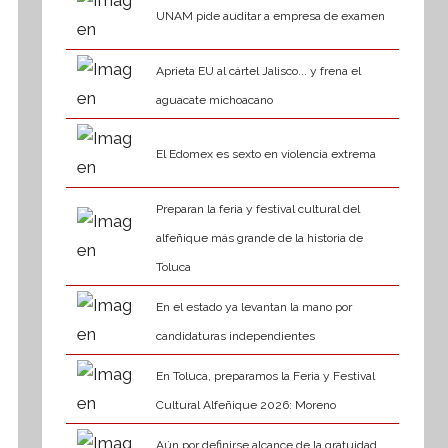
UNAM pide auditar a empresa de examen
Aprieta EU al cártel Jalisco... y frena el
aguacate michoacano
El Edomex es sexto en violencia extrema
Preparan la feria y festival cultural del
alfeñique más grande de la historia de
Toluca
En el estado ya levantan la mano por
candidaturas independientes
En Toluca, preparamos la Feria y Festival
Cultural Alfeñique 2026: Moreno
Aún por definirse alcance de la gratuidad