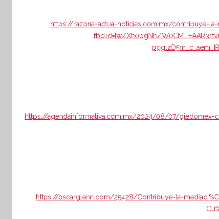
https://razona-actua-noticias.com.mx/contribuye-l
fbclid=IwZXh0bgNhZW0CMTEAAR31tvu9H
pgglzD5m_c_aem_I
https://agendainformativa.com.mx/2024/08/07/pjedomex-co
https://oscarglenn.com/25428/Contribuye-la-mediaci%
Cu%