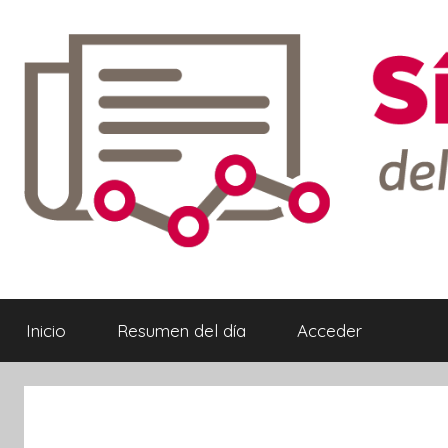
Saltar
al
contenido
Síntesis
Informativa
Inicio
Resumen del día
Acceder
ebook
ter