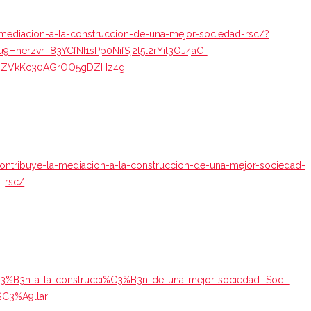
a-mediacion-a-la-construccion-de-una-mejor-sociedad-rsc/?
herzvrT83YCfNI1sPp0NifSj2l5l2rYit3OJ4aC-
RZVkKc30AGrOO5gDZHz4g
ntribuye-la-mediacion-a-la-construccion-de-una-mejor-sociedad-
rsc/
C3%B3n-a-la-construcci%C3%B3n-de-una-mejor-sociedad:-Sodi-
C3%A9llar