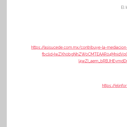
o
El 
r
m
a
t
i
https://asisucede.com.mx/contribuye-la-mediacion
v
fbclid=IwZXh0bgNhZW0CMTEAAR04MnidVqG
a
I4wZI_aem_bRBJHEymdDu
https://elin