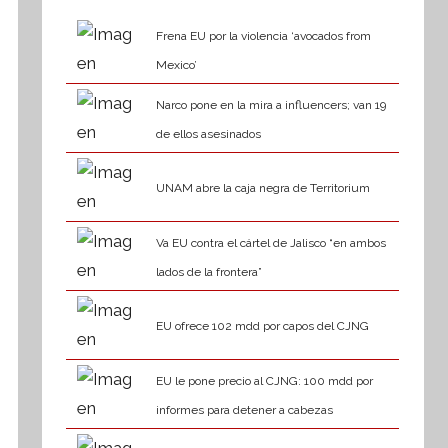
Frena EU por la violencia ‘avocados from
Mexico’
Narco pone en la mira a influencers; van 19
de ellos asesinados
UNAM abre la caja negra de Territorium
Va EU contra el cártel de Jalisco “en ambos
lados de la frontera”
EU ofrece 102 mdd por capos del CJNG
EU le pone precio al CJNG: 100 mdd por
informes para detener a cabezas