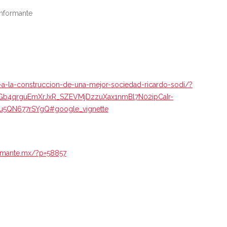
Informante
-a-la-construccion-de-una-mejor-sociedad-ricardo-sodi/?
b4qrguEmXrJxR_SZEVMjDzzuXax1nmBl7N02ipCaIr-
5QN677rSYgQ#google_vignette
formante.mx/?p=58857