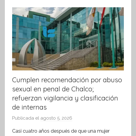
k
o
r
m
a
t
i
v
a
Cumplen recomendación por abuso
sexual en penal de Chalco;
refuerzan vigilancia y clasificación
de internas
Publicada el
agosto 5, 2026
p
o
Casi cuatro años después de que una mujer
r