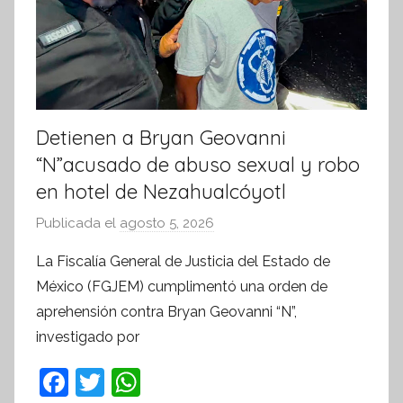
v
a
Detienen a Bryan Geovanni
“N”acusado de abuso sexual y robo
en hotel de Nezahualcóyotl
Publicada el
agosto 5, 2026
p
o
La Fiscalía General de Justicia del Estado de
r
México (FGJEM) cumplimentó una orden de
S
aprehensión contra Bryan Geovanni “N”,
í
investigado por
n
t
F
T
W
e