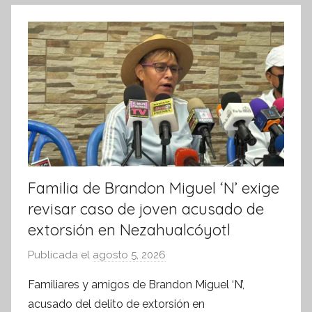
k
o
r
m
a
t
i
v
a
Familia de Brandon Miguel ‘N’ exige
revisar caso de joven acusado de
extorsión en Nezahualcóyotl
Publicada el
agosto 5, 2026
p
o
Familiares y amigos de Brandon Miguel ‘N’,
r
acusado del delito de extorsión en
S