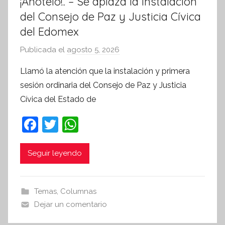
¡Anótelo!.. – Se aplaza la instalación
del Consejo de Paz y Justicia Cívica
del Edomex
Publicada el
agosto 5, 2026
p
o
Llamó la atención que la instalación y primera
r
sesión ordinaria del Consejo de Paz y Justicia
S
Cívica del Estado de
í
n
F
T
W
t
a
w
h
e
c
itt
at
Seguir leyendo
s
i
e
er
s
s
b
A
Temas
,
Columnas
I
o
p
Dejar un comentario
n
o
p
f