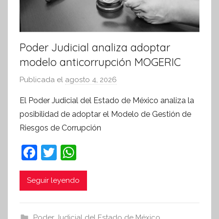
a
Poder Judicial analiza adoptar
modelo anticorrupción MOGERIC
Publicada el
agosto 4, 2026
p
o
El Poder Judicial del Estado de México analiza la
r
posibilidad de adoptar el Modelo de Gestión de
S
Riesgos de Corrupción
í
n
F
T
W
t
a
w
h
e
c
itt
at
Seguir leyendo
s
i
e
er
s
s
b
A
Poder Judicial del Estado de México