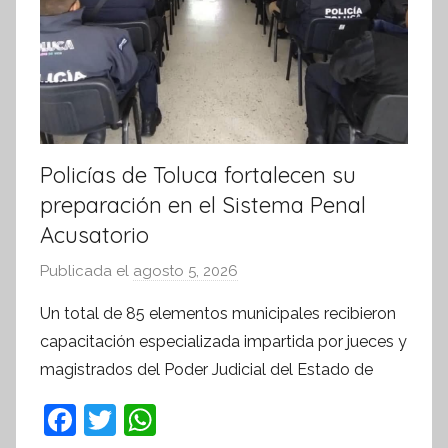
Policías de Toluca fortalecen su
preparación en el Sistema Penal
Acusatorio
Publicada el
agosto 5, 2026
p
o
Un total de 85 elementos municipales recibieron
r
capacitación especializada impartida por jueces y
S
magistrados del Poder Judicial del Estado de
í
n
F
T
W
t