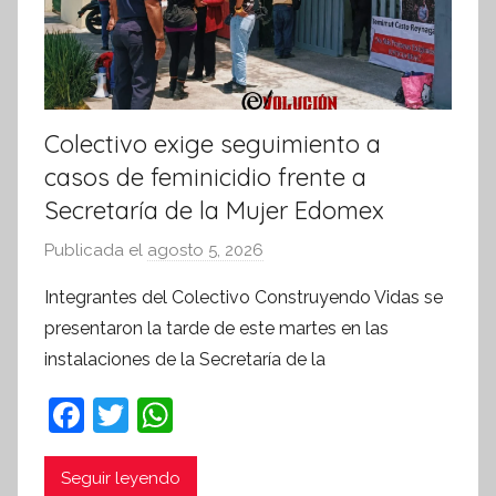
a
Colectivo exige seguimiento a
casos de feminicidio frente a
Secretaría de la Mujer Edomex
Publicada el
agosto 5, 2026
p
o
Integrantes del Colectivo Construyendo Vidas se
r
presentaron la tarde de este martes en las
S
instalaciones de la Secretaría de la
í
n
F
T
W
t
a
w
h
e
c
itt
at
Seguir leyendo
s