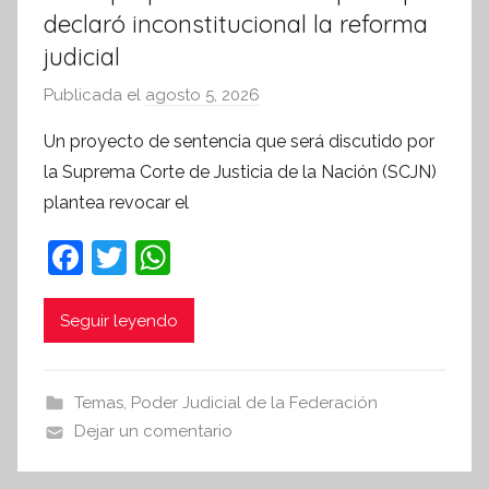
declaró inconstitucional la reforma
judicial
Publicada el
agosto 5, 2026
p
o
Un proyecto de sentencia que será discutido por
r
la Suprema Corte de Justicia de la Nación (SCJN)
S
plantea revocar el
í
n
F
T
W
t
a
w
h
e
c
itt
at
Seguir leyendo
s
i
e
er
s
s
b
A
Temas
,
Poder Judicial de la Federación
I
o
p
Dejar un comentario
n
o
p
f