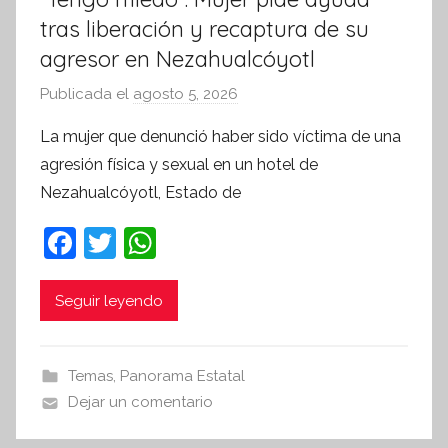
tras liberación y recaptura de su
agresor en Nezahualcóyotl
Publicada el
agosto 5, 2026
p
o
La mujer que denunció haber sido víctima de una
r
agresión física y sexual en un hotel de
S
Nezahualcóyotl, Estado de
í
n
F
T
W
t
a
w
h
e
c
itt
at
Seguir leyendo
s
i
e
er
s
s
b
A
Temas
,
Panorama Estatal
I
o
p
Dejar un comentario
n
o
p
f