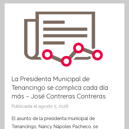
k
o
r
m
a
t
i
v
a
La Presidenta Municipal de
Tenancingo se complica cada día
más – José Contreras Contreras
Publicada el
agosto 5, 2026
p
o
El asunto de la presidenta municipal de
r
Tenancingo, Nancy Nápoles Pacheco, se
S