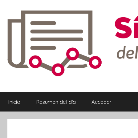
Saltar
al
contenido
Síntesis
Informativa
Inicio
Resumen del día
Acceder
ebook
ter