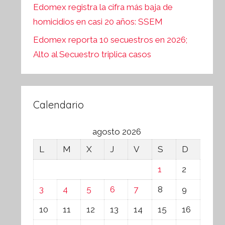
Edomex registra la cifra más baja de
homicidios en casi 20 años: SSEM
Edomex reporta 10 secuestros en 2026;
Alto al Secuestro triplica casos
Calendario
agosto 2026
L
M
X
J
V
S
D
1
2
3
4
5
6
7
8
9
10
11
12
13
14
15
16