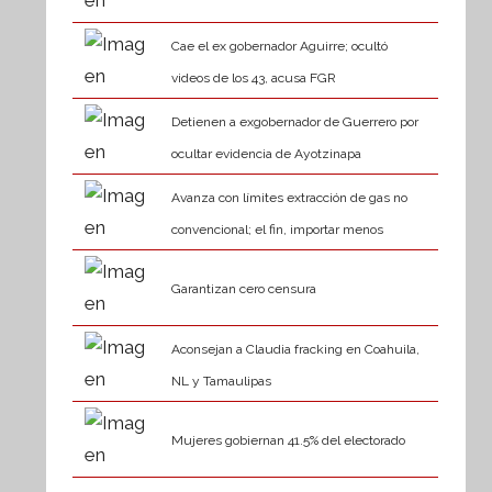
Cae el ex gobernador Aguirre; ocultó
videos de los 43, acusa FGR
Detienen a exgobernador de Guerrero por
ocultar evidencia de Ayotzinapa
Avanza con límites extracción de gas no
convencional; el fin, importar menos
Garantizan cero censura
Aconsejan a Claudia fracking en Coahuila,
NL y Tamaulipas
Mujeres gobiernan 41.5% del electorado