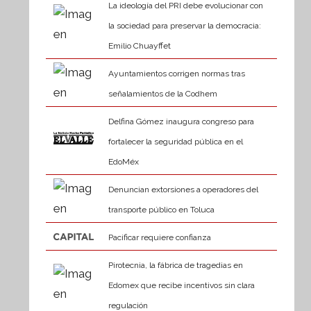
La ideología del PRI debe evolucionar con
la sociedad para preservar la democracia:
Emilio Chuayffet
Ayuntamientos corrigen normas tras
señalamientos de la Codhem
Delfina Gómez inaugura congreso para
fortalecer la seguridad pública en el
EdoMéx
Denuncian extorsiones a operadores del
transporte público en Toluca
Pacificar requiere confianza
Pirotecnia, la fábrica de tragedias en
Edomex que recibe incentivos sin clara
regulación