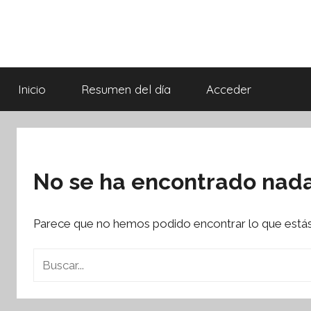
Saltar
al
contenido
Síntesis
Informativa
Inicio
Resumen del día
Acceder
No se ha encontrado nad
Parece que no hemos podido encontrar lo que está
Buscar:
ebook
ter